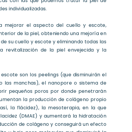
cas con las que podemos tratar la piel de
es individualizadas.
a mejorar el aspecto del cuello y escote,
nterior de la piel, obteniendo una mejoría en
de su cuello y escote y eliminando todas las
a revitalización de la piel envejecida y la
y escote son los peelings (que disminuirán el
do las manchas), el nanopore o sistema de
brir pequeños poros por donde penetrarán
 aumentan la producción de colágeno propio
sí, la flácidez), la mesoterapia, en la que
 flacidez (DMAE) y aumentará la hidratación
roducción de colágeno y conseguirá un efecto