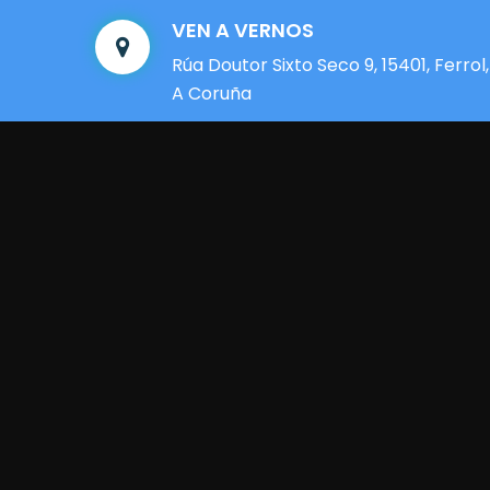
VEN A VERNOS
Rúa Doutor Sixto Seco 9, 15401, Ferrol,
A Coruña