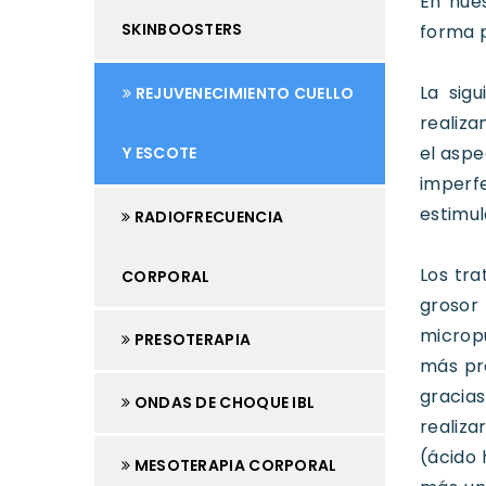
En nue
SKINBOOSTERS
forma p
La sig
REJUVENECIMIENTO CUELLO
realiza
el aspe
Y ESCOTE
imperfe
estimul
RADIOFRECUENCIA
Los tra
CORPORAL
grosor
microp
PRESOTERAPIA
más pr
gracias
ONDAS DE CHOQUE IBL
realiza
(ácido 
MESOTERAPIA CORPORAL