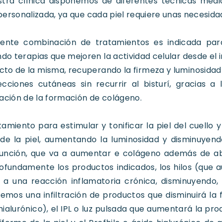
stra clínica disponemos de diferentes técnicas médi
ersonalizada, ya que cada piel requiere unas necesidad
uiente combinación de tratamientos es indicada par
ndo terapias que mejoren la actividad celular desde el i
cto de la misma, recuperando la firmeza y luminosidad 
cciones cutáneas sin recurrir al bisturí, gracias a l
ación de la formación de colágeno.
tamiento para estimular y tonificar la piel del cuello 
 de la piel, aumentando la luminosidad y disminuyen
unción, que va a aumentar e colágeno además de a
ofundamente los productos indicados, los hilos (que
 a una reacción inflamatoria crónica, disminuyendo, a
remos una infiltración de productos que disminuirá la
hialurónico), el IPL o luz pulsada que aumentará la p