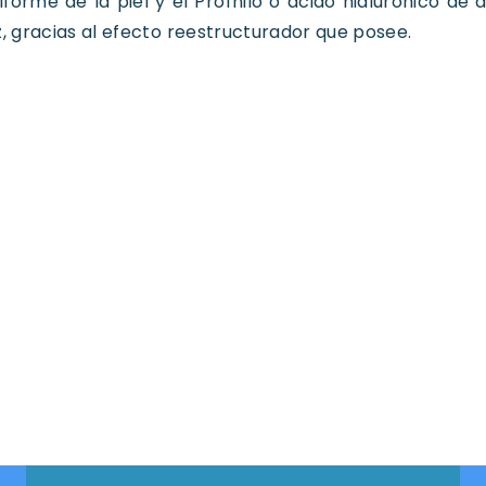
forme de la piel y el Profhilo o ácido hialurónico de 
z, gracias al efecto reestructurador que posee.