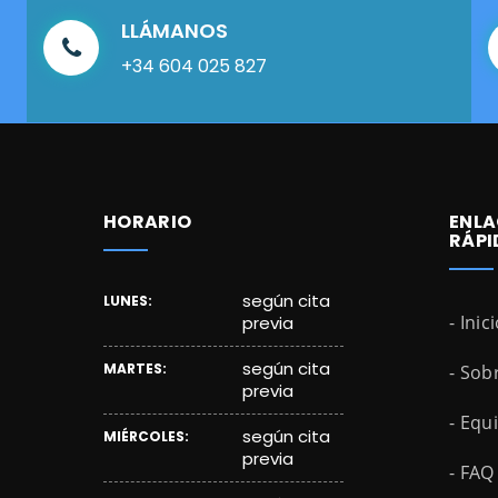
LLÁMANOS
+34 604 025 827
HORARIO
ENLA
RÁPI
según cita
LUNES:
- Inic
previa
según cita
MARTES:
- Sob
previa
- Equ
según cita
MIÉRCOLES:
previa
- FAQ