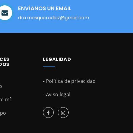
ENVÍANOS UN EMAIL
dra.mosqueradiaz@gmail.com
CES
LEGALIDAD
DOS
- Política de privacidad
io
- Aviso legal
re mí
ipo