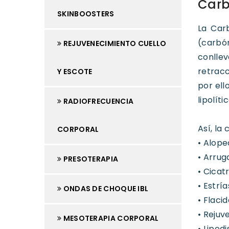
Carb
SKINBOOSTERS
La Carb
(carbón
REJUVENECIMIENTO CUELLO
conlle
retrac
Y ESCOTE
por ell
lipolít
RADIOFRECUENCIA
Así, la
CORPORAL
• Alope
• Arrug
PRESOTERAPIA
• Cicat
• Estría
ONDAS DE CHOQUE IBL
• Flaci
• Reju
MESOTERAPIA CORPORAL
• Lipodi