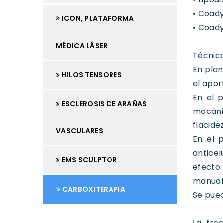
• Coady
ICON, PLATAFORMA
• Coady
MÉDICA LÁSER
Técnica
En pla
HILOS TENSORES
el apor
En el 
ESCLEROSIS DE ARAÑAS
mecánic
flacidez
VASCULARES
En el p
anticel
EMS SCULPTOR
efecto
manual
CARBOXITERAPIA
Se pued
La fre