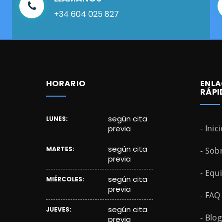
+34 604 025 827
HORARIO
ENLA
RÁPI
según cita
LUNES:
- Inic
previa
según cita
MARTES:
- Sob
previa
- Equ
según cita
MIÉRCOLES:
previa
- FAQ
según cita
JUEVES:
- Blog
previa