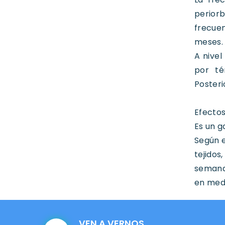
periorb
frecue
meses.
A nivel
por té
Posteri
Efectos
Es un g
Según e
tejidos
semanas
en medi
VEN A VERNOS