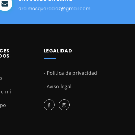
dra.mosqueradiaz@gmail.com
CES
LEGALIDAD
DOS
- Política de privacidad
io
- Aviso legal
re mí
ipo