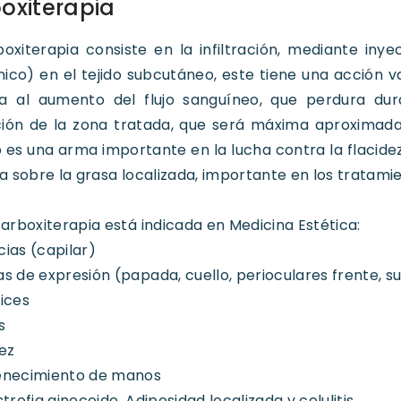
oxiterapia
oxiterapia consiste en la infiltración, mediante iny
ico) en el tejido subcutáneo, este tiene una acción v
va al aumento del flujo sanguíneo, que perdura dur
ción de la zona tratada, que será máxima aproximada
o es una arma importante en la lucha contra la flaci
ica sobre la grasa localizada, importante en los tratamien
 carboxiterapia está indicada en Medicina Estética:
cias (capilar)
as de expresión (papada, cuello, perioculares frente, s
rices
s
dez
venecimiento de manos
strofia ginecoide. Adiposidad localizada y celulitis.