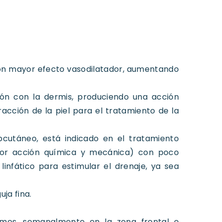
con mayor efecto vasodilatador, aumentando
ión con la dermis, produciendo una acción
cción de la piel para el tratamiento de la
ubcutáneo, está indicado en el tratamiento
o (por acción química y mecánica) con poco
infático para estimular el drenaje, ya sea
uja fina.
 mes, semanalmente en la zona frontal o