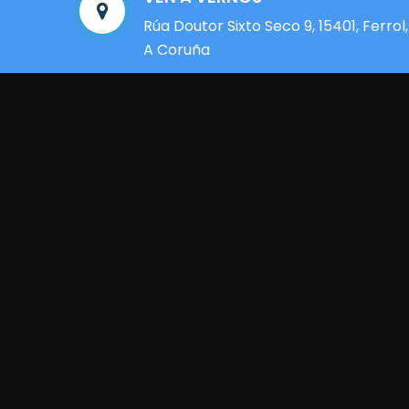
Rúa Doutor Sixto Seco 9, 15401, Ferrol,
A Coruña