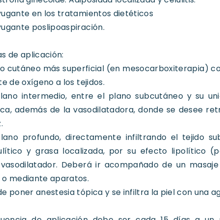
ugante en los tratamientos dietéticos
ugante poslipoaspiración.
s de aplicación:
no cutáneo más superficial (en mesocarboxiterapia) 
te de oxígeno a los tejidos.
plano intermedio, entre el plano subcutáneo y su un
a, además de la vasodilatadora, donde se desee retra
.
lano profundo, directamente infiltrando el tejido s
ulítico y grasa localizada, por su efecto lipolític
 vasodilatador. Deberá ir acompañado de un masaje l
 o mediante aparatos.
e poner anestesia tópica y se infiltra la piel con una ag
cuencia de aplicación debe ser cada 15 días a un