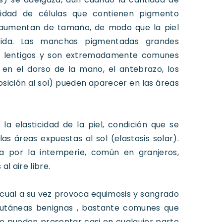
idad de células que contienen pigmento
 aumentan de tamaño, de modo que la piel
cida. Las manchas pigmentadas grandes
o lentigos y son extremadamente comunes
n el dorso de la mano, el antebrazo, los
osición al sol) pueden aparecer en las áreas
la elasticidad de la piel, condición que se
 áreas expuestas al sol (elastosis solar).
da por la intemperie, común en granjeros,
l aire libre.
o cual a su vez provoca equimosis y sangrado
cutáneas benignas , bastante comunes que
e pueden presentar casi en cualquier parte