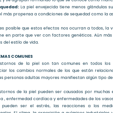
equedad:
La piel envejecida tiene menos glándulas su
el más propensa a condiciones de sequedad como la as
 es posible que estos efectos nos ocurran a todos, la 
ene en parte que ver con factores genéticos. Aún más si
s del estilo de vida.
EMAS COMUNES
astornos de la piel son tan comunes en todos los
nciar los cambios normales de los que están relaci
as personas adultas mayores manifiestan algún tipo de t
astornos de la piel pueden ser causados por mucha
a , enfermedad cardíaca y enfermedades de los vasos 
 pueden ser el estrés, las reacciones a los medi
onales. El clima, la exposición a químicos industriales