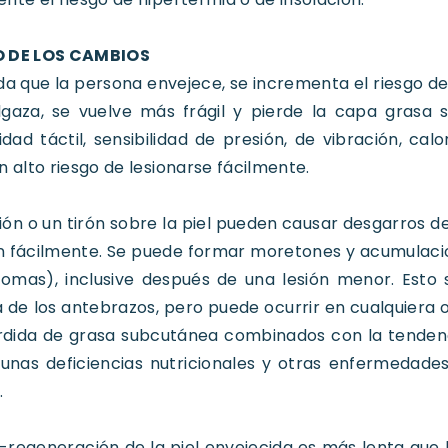
 DE LOS CAMBIOS
a que la persona envejece, se incrementa el riesgo de q
lgaza, se vuelve más frágil y pierde la capa grasa 
lidad táctil, sensibilidad de presión, de vibración, cal
n alto riesgo de lesionarse fácilmente.
ción o un tirón sobre la piel pueden causar desgarros d
 fácilmente. Se puede formar moretones y acumulacio
omas), inclusive después de una lesión menor. Esto 
 de los antebrazos, pero puede ocurrir en cualquiera o
rdida de grasa subcutánea combinados con la tendencia
unas deficiencias nutricionales y otras enfermedades
.
-regeneración de la piel envejecida es más lenta que la