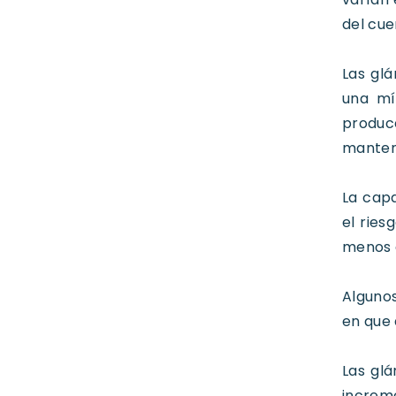
del cue
Las gl
una mí
produc
mantene
La capa
el ries
menos a
Alguno
en que
Las gl
increme