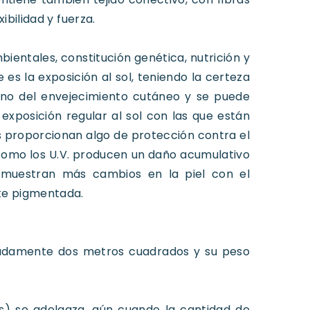
ibilidad y fuerza.
ientales, constitución genética, nutrición y
es la exposición al sol, teniendo la certeza
erno del envejecimiento cutáneo y se puede
exposición regular al sol con las que están
es proporcionan algo de protección contra el
 como los U.V. producen un daño acumulativo
a muestran más cambios en la piel con el
nte pigmentada.
madamente dos metros cuadrados y su peso
is) se adelgaza, aún cuando la cantidad de