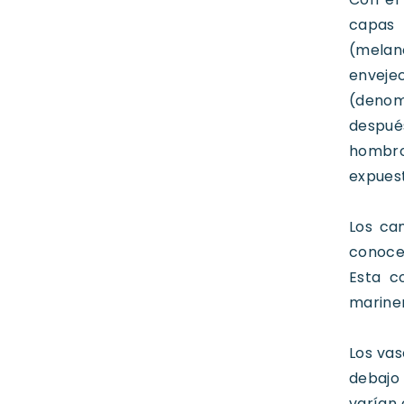
capas 
(melan
enveje
(denom
despué
hombros
expuest
Los cam
conoce 
Esta c
mariner
Los vas
debajo
varían