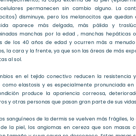
celulares permanecen sin cambio alguno. La cant
ocitos) disminuye, pero los melanocitos que quedan
cida aparece más delgada, más pálida y traslú
inadas manchas por la edad , manchas hepáticas 
s de los 40 años de edad y ocurren más a menudo e
, la cara y la frente, ya que son las áreas de más exp
as al sol.
bios en el tejido conectivo reducen la resistencia y 
como elastosis y es especialmente pronunciada en las
ondición produce la apariencia correosa, deteriora
os y otras personas que pasan gran parte de sus vidas a
os sanguíneos de la dermis se vuelven más frágiles, l
 de la piel, los angiomas en cereza que son masas 
 en tamaño y cuya causa se desconoce. Estas masas s