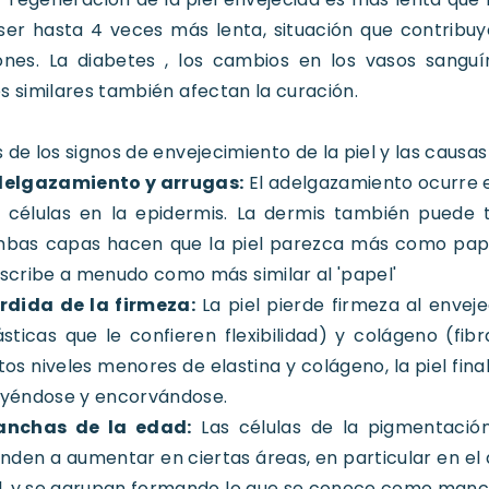
er hasta 4 veces más lenta, situación que contribuy
ones. La diabetes , los cambios en los vasos sanguí
s similares también afectan la curación.
 de los signos de envejecimiento de la piel y las causa
elgazamiento y arrugas:
El adelgazamiento ocurre e
 células en la epidermis. La dermis también puede
bas capas hacen que la piel parezca más como papel 
scribe a menudo como más similar al 'papel'
rdida de la firmeza:
La piel pierde firmeza al envej
ásticas que le confieren flexibilidad) y colágeno (fi
tos niveles menores de elastina y colágeno, la piel fin
yéndose y encorvándose.
nchas de la edad:
Las células de la pigmentación
enden a aumentar en ciertas áreas, en particular en e
l, y se agrupan formando lo que se conoce como manc