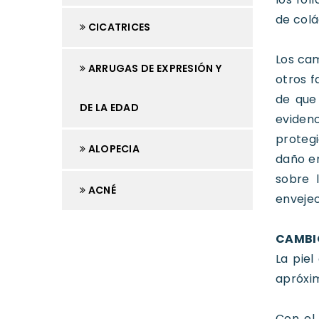
de colá
CICATRICES
Los cam
ARRUGAS DE EXPRESIÓN Y
otros f
de que 
DE LA EDAD
evidenc
protegi
ALOPECIA
daño en
sobre 
ACNÉ
envejec
CAMBIO
La pie
apróxim
Con el 