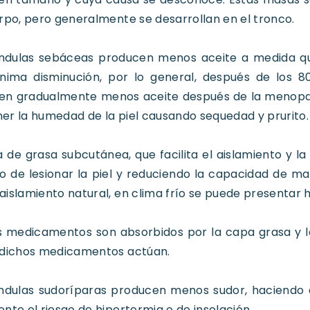
rpo, pero generalmente se desarrollan en el tronco.
ándulas sebáceas producen menos aceite a medida q
nima disminución, por lo general, después de los 8
en gradualmente menos aceite después de la menopaus
r la humedad de la piel causando sequedad y prurito.
 de grasa subcutánea, que facilita el aislamiento y 
go de lesionar la piel y reduciendo la capacidad de 
islamiento natural, en clima frío se puede presentar 
s medicamentos son absorbidos por la capa grasa y 
 dichos medicamentos actúan.
ándulas sudoríparas producen menos sudor, haciendo 
nte el riesgo de hipertermia o de insolación.