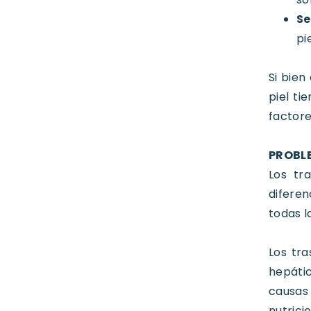
S
pi
Si bien
piel ti
factore
PROBL
Los tr
difere
todas l
Los tr
hepátic
causas
nutrici