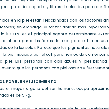
geno para dar soporte y fibras de elastina para dar flex
bios en la piel están relacionados con los factores amb
actores; sin embargo, el factor aislado más importante 
la luz U.V. es el principal agente determinante ext
iar al comparar las áreas del cuerpo que tienen una 
das de la luz solar. Parece que los pigmentos natural
 la piel inducido por el sol, pero hemos de comentar
la piel. Las personas con ojos azules y piel blanc
imiento que las personas con piel oscura y fuerteme
S POR EL ENVEJECIMIENTO
l es el mayor órgano del ser humano, ocupa aproxi
ado es de 5 kg.
envejecimiento, la capa externa de la piel (epiderm