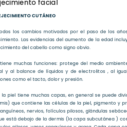
jecimiento facial
VEJECIMIENTO CUTÁNEO
odos los cambios motivados por el paso de los años, 
imiento. Las evidencias del aumento de la edad incluy
imiento del cabello como signo obvio.
l tiene muchas funciones: protege del medio ambient
l y al balance de líquidos y de electrolitos , al ig
ones como el tacto, dolor y presión.
la piel tiene muchas capas, en general se puede divid
mis) que contiene las células de la piel, pigmento y p
anguíneos, nervios, folículos pilosos, glándulas sebáce
e está debajo de la dermis (la capa subcutánea ) con
ículos pilosos, vasos sanguíneos y grasa. Cada capa c