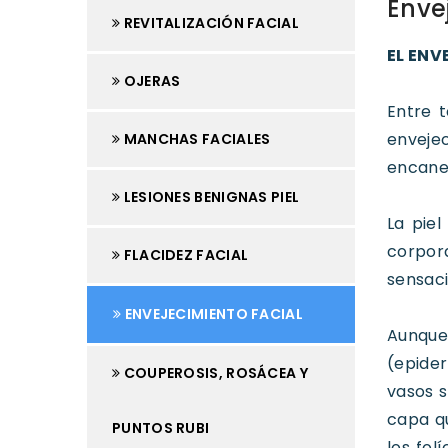
Enve
REVITALIZACIÓN FACIAL
EL EN
OJERAS
Entre t
envejec
MANCHAS FACIALES
encanec
LESIONES BENIGNAS PIEL
La pie
corpora
FLACIDEZ FACIAL
sensaci
ENVEJECIMIENTO FACIAL
Aunque 
(epider
COUPEROSIS, ROSÁCEA Y
vasos s
capa qu
PUNTOS RUBI
los fol