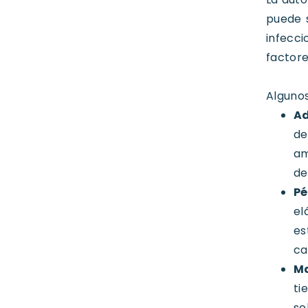
puede s
infecci
factore
Algunos
Ad
de
am
de
Pé
el
es
ca
Ma
ti
so