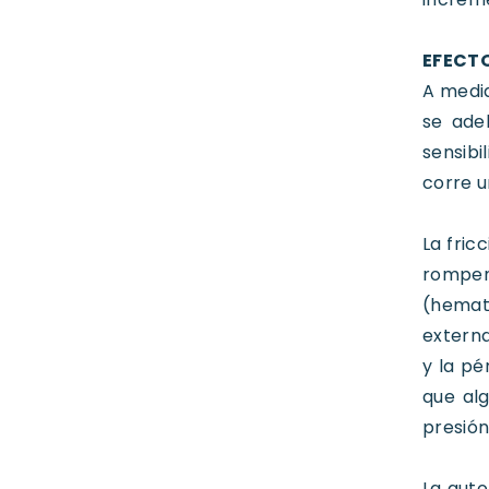
EFECTO
A medid
se ade
sensibi
corre u
La fric
rompen
(hemat
externa
y la pé
que alg
presión
La auto