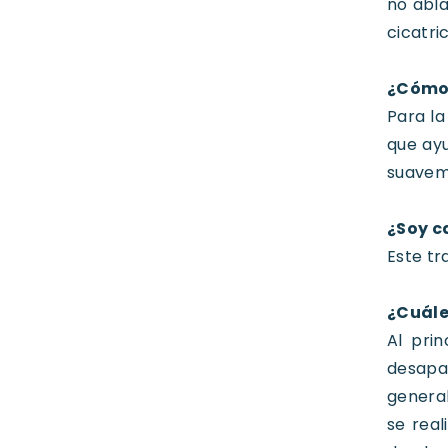
no abla
cicatri
¿Cómo
Para la
que ayu
suaveme
¿Soy c
Este tr
¿Cuále
Al pri
desapar
general
se real