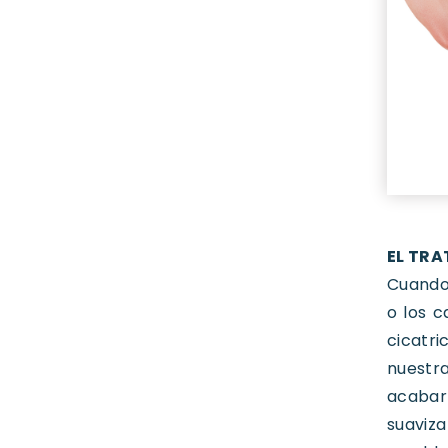
EL TRA
Cuando 
o los c
cicatr
nuestra
acabar
suaviza