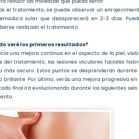
ra reducir las molestias que pueda sentir.
as el tratamiento, se puede observar un enrojecimien
emadura solar que desaparecerá en 2-3 días. Pued
berse realizado el tratamiento.
o veré los primeros resultados?
cia una mejora continua en el aspecto de la piel, vis
 del tratamiento, las lesiones vsculares faciales ha
 más oscuro. Estos puntos se desprenderán durante l
 brillante. Por último, verás una mejora progresiva en l
ltado final irá evolucionando durante los siguientes seis
ento.