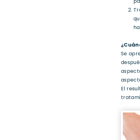
pa
Tr
qu
ha
¿Cuánd
Se apre
después
aspecto
aspecto
El resu
tratami