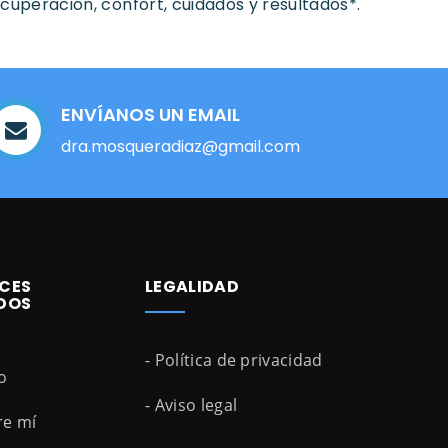
cuperación, confort, cuidados y resultados*.
ENVÍANOS UN EMAIL
dra.mosqueradiaz@gmail.com
CES
LEGALIDAD
DOS
- Política de privacidad
io
- Aviso legal
re mí