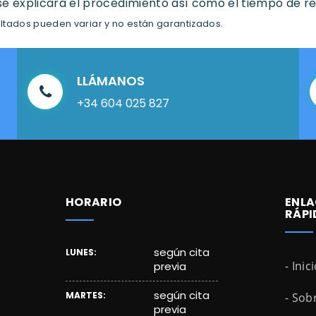
e explicará el procedimiento así como el tiempo de re
ultados pueden variar y no están garantizados.
LLÁMANOS
+34 604 025 827
HORARIO
ENLA
RÁPI
según cita
LUNES:
- Inic
previa
según cita
MARTES:
- Sob
previa