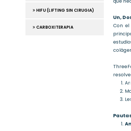
que nec
HIFU (LIFTING SIN CIRUGIA)
Un, Do
Con el
CARBOXITERAPIA
princip
estudio
colágen
ThreeF
resolve
Ar
Ma
Le
Pautas
An