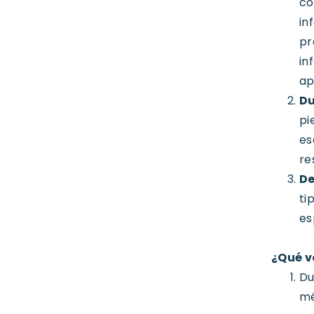
co
in
pr
in
ap
Du
pi
es
re
De
ti
es
¿Qué v
Du
mé