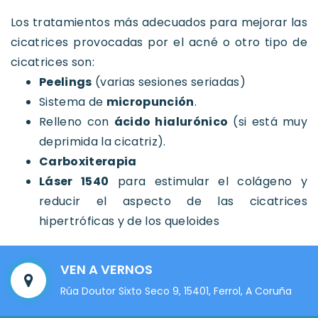
Los tratamientos más adecuados para mejorar las
cicatrices provocadas por el acné o otro tipo de
cicatrices son:
Peelings
(varias sesiones seriadas)
Sistema de
micropunción
.
Relleno con
ácido hialurónico
(si está muy
deprimida la cicatriz).
Carboxiterapia
Láser 1540
para estimular el colágeno y
reducir el aspecto de las cicatrices
hipertróficas y de los queloides
VEN A VERNOS
Rúa Doutor Sixto Seco 9, 15401, Ferrol, A Coruña