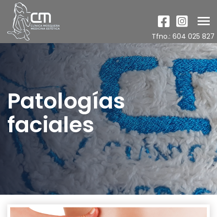
Tog
nav
Tfno.: 604 025 827
Patologías
faciales