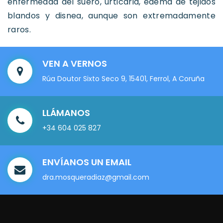
enfermedad del suero, urticaria, edema de tejidos
blandos y disnea, aunque son extremadamente
raros.
VEN A VERNOS
Rúa Doutor Sixto Seco 9, 15401, Ferrol, A Coruña
LLÁMANOS
+34 604 025 827
ENVÍANOS UN EMAIL
dra.mosqueradiaz@gmail.com