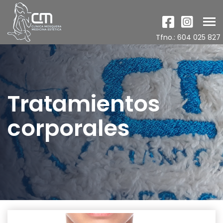
Tog
nav
Tfno.: 604 025 827
Tratamientos
corporales