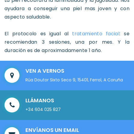
La piel recobrara la luminosidad y la jugosidad. Nos
ayudara a conseguir una piel mas joven y con
aspecto saludable.
El protocolo es igual al
tratamiento facial
: se
recomiendan 3 sesiones, una por mes. Y la
duración es de aproximadamente 1 año.
VEN A VERNOS
Rúa Doutor Sixto Seco 9, 15401, Ferrol, A Coruña
LLÁMANOS
+34 604 025 827
ENVÍANOS UN EMAIL