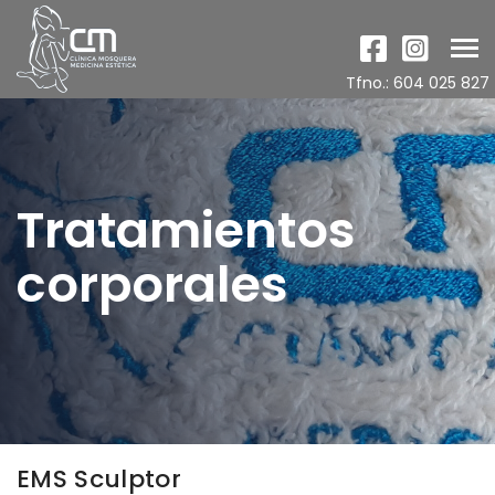
Tog
nav
Tfno.: 604 025 827
Tratamientos
corporales
EMS Sculptor